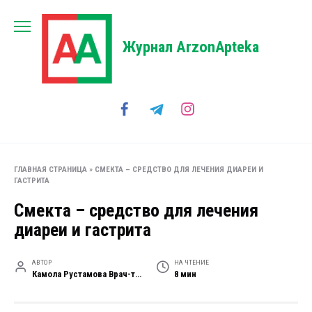
Перейти
к
содержанию
Журнал ArzonApteka
ГЛАВНАЯ СТРАНИЦА
»
СМЕКТА – СРЕДСТВО ДЛЯ ЛЕЧЕНИЯ ДИАРЕИ И
ГАСТРИТА
Смекта – средство для лечения
диареи и гастрита
АВТОР
НА ЧТЕНИЕ
Камола Рустамова Врач-терапевт высшей категории
8 мин