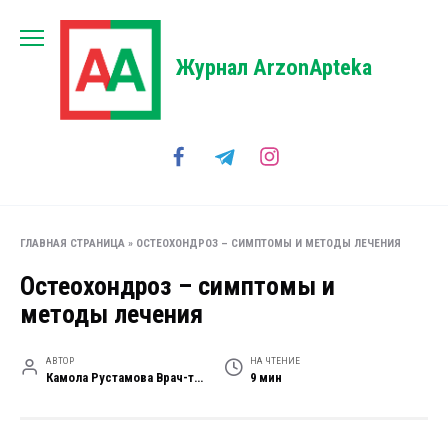
Перейти
к
содержанию
Журнал ArzonApteka
ГЛАВНАЯ СТРАНИЦА
»
ОСТЕОХОНДРОЗ – СИМПТОМЫ И МЕТОДЫ ЛЕЧЕНИЯ
Остеохондроз – симптомы и
методы лечения
АВТОР
НА ЧТЕНИЕ
Камола Рустамова Врач-терапевт высшей категории
9 мин