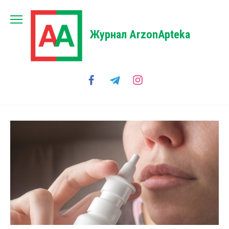
Перейти
к
содержанию
Журнал ArzonApteka