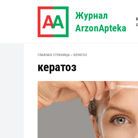
Перейти
к
Журнал
содержанию
ArzonApteka
ГЛАВНАЯ СТРАНИЦА
»
КЕРАТОЗ
кератоз